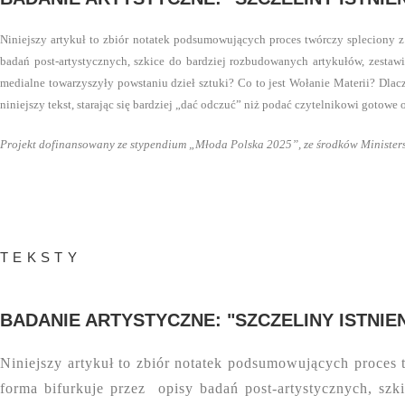
Niniejszy artykuł to zbiór notatek podsumowujących proces twórczy spleciony z
badań post-artystycznych, szkice do bardziej rozbudowanych artykułów, zestawia
medialne towarzyszyły powstaniu dzieł sztuki? Co to jest Wołanie Materii? Dla
niniejszy tekst, starając się bardziej „dać odczuć” niż podać czytelnikowi gotowe
Projekt dofinansowany ze stypendium „Młoda Polska 2025”, ze środków Minister
TEKSTY
BADANIE ARTYSTYCZNE: "SZCZELINY ISTNIENI
Niniejszy artykuł to zbiór notatek podsumowujących proces 
forma bifurkuje przez opisy badań post-artystycznych, szk