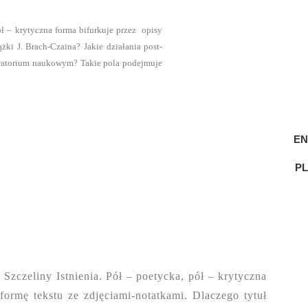
ł – krytyczna forma bifurkuje przez opisy
żki J. Brach-Czaina? Jakie działania post-
boratorium naukowym? Takie pola podejmuje
EN
PL
zczeliny Istnienia. Pół – poetycka, pół – krytyczna
formę tekstu ze zdjęciami-notatkami. Dlaczego tytuł