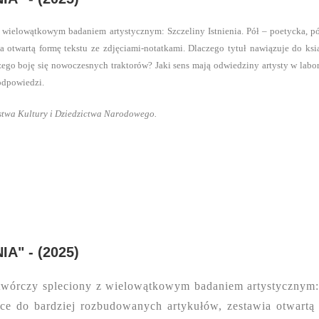
 wielowątkowym badaniem artystycznym: Szczeliny Istnienia. Pół – poetycka, pó
 otwartą formę tekstu ze zdjęciami-notatkami. Dlaczego tytuł nawiązuje do ksią
czego boję się nowoczesnych traktorów? Jaki sens mają odwiedziny artysty w la
 odpowiedzi.
stwa Kultury i Dziedzictwa Narodowego.
A" - (2025)
twórczy spleciony z wielowątkowym badaniem artystycznym: S
ice do bardziej rozbudowanych artykułów, zestawia otwartą 