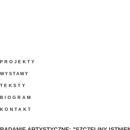
Skip
to
content
PROJEKTY
WYSTAWY
TEKSTY
BIOGRAM
KONTAKT
BADANIE ARTYSTYCZNE: "SZCZELINY ISTNIENI